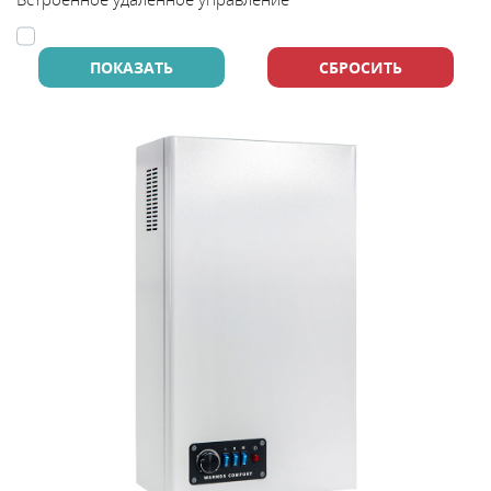
В
y
т