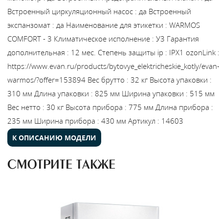
Встроенный циркуляционный насос
:
да
Встроенный
экспанзомат
:
да
Наименование для этикетки
:
WARMOS
COMFORT - 3
Климатическое исполнение
:
У3
Гарантия
дополнительная
:
12 мес.
Степень защиты ip
:
IPX1
ozonLink
https://www.evan.ru/products/bytovye_elektricheskie_kotly/evan
warmos/?offer=153894
Вес брутто
:
32 кг
Высота упаковки
:
310 мм
Длина упаковки
:
825 мм
Ширина упаковки
:
515 мм
Вес нетто
:
30 кг
Высота прибора
:
775 мм
Длина прибора
:
235 мм
Ширина прибора
:
430 мм
Артикул
:
14603
К ОПИСАНИЮ МОДЕЛИ
СМОТРИТЕ ТАКЖЕ