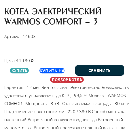
КОТЕЛ ЭЛЕКТРИЧЕСКИЙ
WARMOS COMFORT - 3
Артикул: 14603
НАЙТИ МОНТАЖНИКА
Цена
44 130
₽
КУПИТЬ НА
СРАВНИТЬ
КУПИТЬ
ПОДБОР КОТЛА
Гарантия
:
12 мес
Вид топлива
:
Электричество
Возможность
удаленного управления
:
да
КПД
:
99,5 %
Модель
:
WARMOS
COMFORT
Мощность
:
3 кВт
Отапливаемая площадь
:
30 кв.
Подключение к электросетям
:
220 / 380 В
Способ монтажа
:
настенный
Встроенный воздухоотводчик
:
да
Встроенный
манометр
:
да
Встроенный предохранительный клапан
:
да