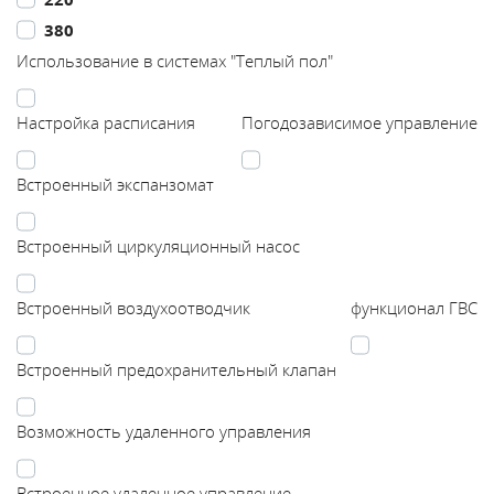
380
Каталог
Использование в системах "Теплый пол"
Сервис
Настройка расписания
Погодозависимое управление
Найти магазин
Встроенный экспанзомат
Найти
Встроенный циркуляционный насос
монтажника
Встроенный воздухоотводчик
функционал ГВС
Сотрудничество
Встроенный предохранительный клапан
Информация
Возможность удаленного управления
ЙТИ
Встроенное удаленное управление