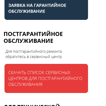
ЗАЯВКА НА ГАРАНТИЙНОЕ
Каталог
ОБСЛУЖИВАНИЕ
Сервис
ПОСТГАРАНТИЙНОЕ
Найти магазин
ОБСЛУЖИВАНИЕ
Найти
Для постгарантийного ремонта
монтажника
обратитесь в сервисный центр.
Сотрудничество
СКАЧАТЬ СПИСОК СЕРВИСНЫХ
ЦЕНТРОВ ДЛЯ ПОСТГАРАНТИЙНОГО
ОБСЛУЖИВАНИЯ
Информация
ЙТИ