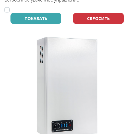
В
y
т