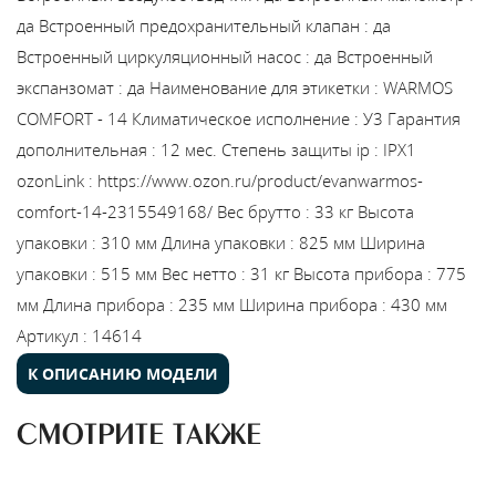
да
Встроенный предохранительный клапан
:
да
Встроенный циркуляционный насос
:
да
Встроенный
экспанзомат
:
да
Наименование для этикетки
:
WARMOS
COMFORT - 14
Климатическое исполнение
:
У3
Гарантия
дополнительная
:
12 мес.
Степень защиты ip
:
IPX1
ozonLink
:
https://www.ozon.ru/product/evanwarmos-
comfort-14-2315549168/
Вес брутто
:
33 кг
Высота
упаковки
:
310 мм
Длина упаковки
:
825 мм
Ширина
упаковки
:
515 мм
Вес нетто
:
31 кг
Высота прибора
:
775
мм
Длина прибора
:
235 мм
Ширина прибора
:
430 мм
Артикул
:
14614
К ОПИСАНИЮ МОДЕЛИ
СМОТРИТЕ ТАКЖЕ