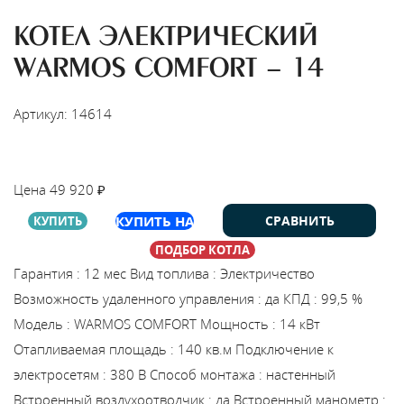
КОТЕЛ ЭЛЕКТРИЧЕСКИЙ
WARMOS COMFORT - 14
Артикул: 14614
НАЙТИ МОНТАЖНИКА
Цена
49 920
₽
КУПИТЬ НА
СРАВНИТЬ
КУПИТЬ
ПОДБОР КОТЛА
Гарантия
:
12 мес
Вид топлива
:
Электричество
Возможность удаленного управления
:
да
КПД
:
99,5 %
Модель
:
WARMOS COMFORT
Мощность
:
14 кВт
Отапливаемая площадь
:
140 кв.м
Подключение к
электросетям
:
380 В
Способ монтажа
:
настенный
Встроенный воздухоотводчик
:
да
Встроенный манометр
: