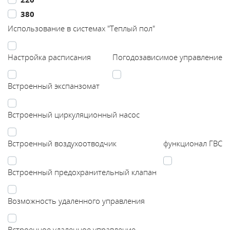
380
Каталог
Использование в системах "Теплый пол"
Сервис
Настройка расписания
Погодозависимое управление
Найти магазин
Встроенный экспанзомат
Найти
Встроенный циркуляционный насос
монтажника
Встроенный воздухоотводчик
функционал ГВС
Сотрудничество
Встроенный предохранительный клапан
Информация
Возможность удаленного управления
ЙТИ
Встроенное удаленное управление