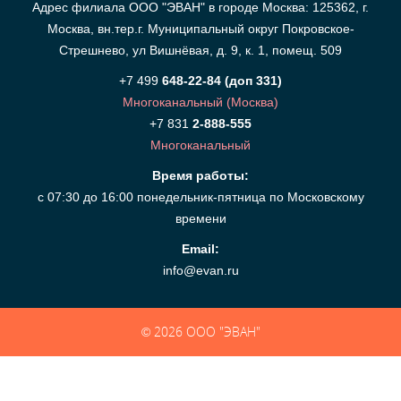
Адрес филиала ООО "ЭВАН" в городе Москва: 125362, г.
Каталог
Москва, вн.тер.г. Муниципальный округ Покровское-
Стрешнево, ул Вишнёвая, д. 9, к. 1, помещ. 509
Сервис
+7 499
648-22-84 (доп 331)
Многоканальный (Москва)
+7 831
2-888-555
Найти магазин
Многоканальный
Время работы:
Найти
с 07:30 до 16:00 понедельник-пятница по Московскому
монтажника
времени
Email:
Сотрудничество
info@evan.ru
Информация
© 2026
ООО "ЭВАН"
ЙТИ