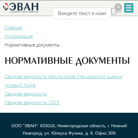
0
0
Нижний Новгород
Главная
Информация
Нормативные документы
НОРМАТИВНЫЕ ДОКУМЕНТЫ
+7
831
Сводная ведомость результатов специальной оценки
условий труда
2-
Сводная ведомость
888-
Сводная ведомость 2025
555
ООО "ЭВАН": 603016, Нижегородская область, г. Нижний
Новгород, ул. Юлиуса Фучика, д. 8, Офис 309