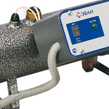
ляторы
плением