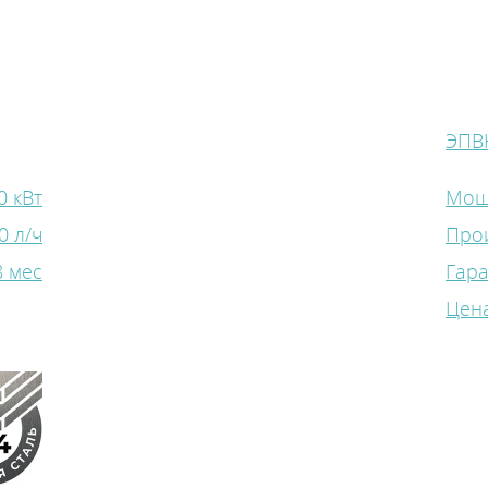
ЭПВ
0 кВт
Мощ
0 л/ч
Про
8 мес
Гар
Цена