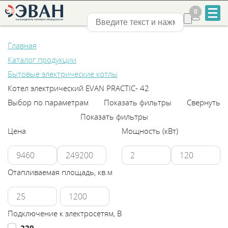
0
0
Нижний Новгород
Главная
Каталог продукции
Бытовые электрические котлы
Котел электрический EVAN PRACTIC- 42
Выбор по параметрам
Показать фильтры
Свернуть
+7
Показать фильтры
831
Цена
Мощность (кВт)
2-
888-
Отапливаемая площадь, кв.м
555
Подключение к электросетям, В
220