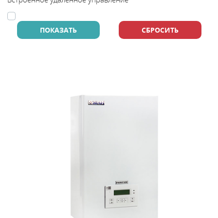
В
y
т