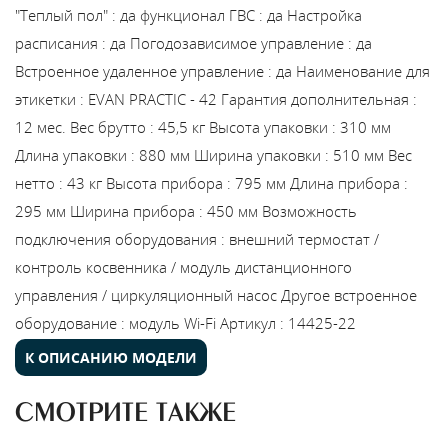
"Теплый пол"
:
да
функционал ГВС
:
да
Настройка
расписания
:
да
Погодозависимое управление
:
да
Встроенное удаленное управление
:
да
Наименование для
этикетки
:
EVAN PRACTIC - 42
Гарантия дополнительная
:
12 мес.
Вес брутто
:
45,5 кг
Высота упаковки
:
310 мм
Длина упаковки
:
880 мм
Ширина упаковки
:
510 мм
Вес
нетто
:
43 кг
Высота прибора
:
795 мм
Длина прибора
:
295 мм
Ширина прибора
:
450 мм
Возможность
подключения оборудования
:
внешний термостат /
контроль косвенника / модуль дистанционного
управления / циркуляционный насос
Другое встроенное
оборудование
:
модуль Wi-Fi
Артикул
:
14425-22
К ОПИСАНИЮ МОДЕЛИ
СМОТРИТЕ ТАКЖЕ