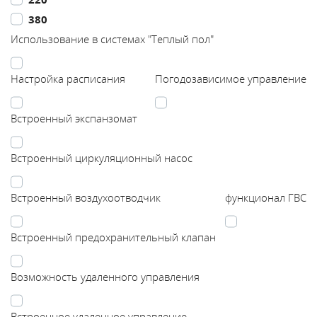
380
Каталог
Использование в системах "Теплый пол"
Сервис
Настройка расписания
Погодозависимое управление
Найти магазин
Встроенный экспанзомат
Найти
Встроенный циркуляционный насос
монтажника
Встроенный воздухоотводчик
функционал ГВС
Сотрудничество
Встроенный предохранительный клапан
Информация
Возможность удаленного управления
ЙТИ
Встроенное удаленное управление