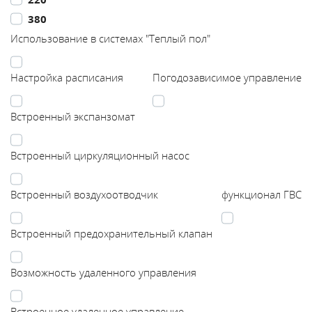
380
Каталог
Использование в системах "Теплый пол"
Сервис
Настройка расписания
Погодозависимое управление
Найти магазин
Встроенный экспанзомат
Найти
Встроенный циркуляционный насос
монтажника
Встроенный воздухоотводчик
функционал ГВС
Сотрудничество
Встроенный предохранительный клапан
Информация
Возможность удаленного управления
ЙТИ
Встроенное удаленное управление