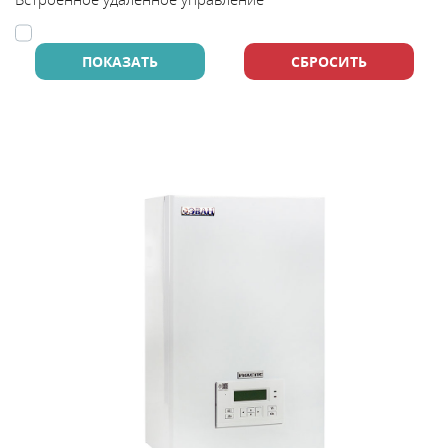
В
y
т