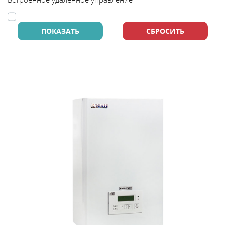
В
y
т