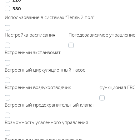
380
Каталог
Использование в системах "Теплый пол"
Сервис
Настройка расписания
Погодозависимое управление
Найти магазин
Встроенный экспанзомат
Найти
Встроенный циркуляционный насос
монтажника
Встроенный воздухоотводчик
функционал ГВС
Сотрудничество
Встроенный предохранительный клапан
Информация
Возможность удаленного управления
ЙТИ
Встроенное удаленное управление