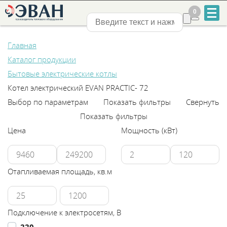
0
0
Нижний Новгород
Главная
Каталог продукции
Бытовые электрические котлы
Котел электрический EVAN PRACTIC- 72
Выбор по параметрам
Показать фильтры
Свернуть
+7
Показать фильтры
831
Цена
Мощность (кВт)
2-
888-
Отапливаемая площадь, кв.м
555
Подключение к электросетям, В
220