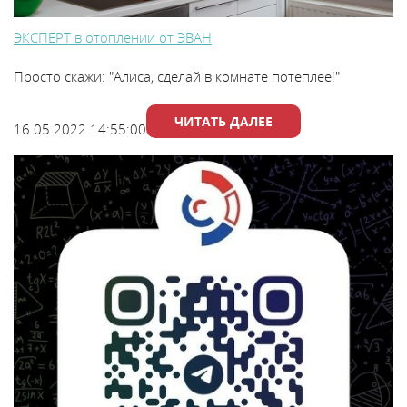
Каталог
ЭКСПЕРТ в отоплении от ЭВАН
Просто скажи: "Алиса, сделай в комнате потеплее!"
Сервис
ЧИТАТЬ ДАЛЕЕ
16.05.2022 14:55:00
Найти магазин
Найти
монтажника
Сотрудничество
Информация
ЙТИ