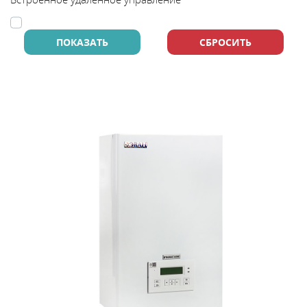
В
y
т