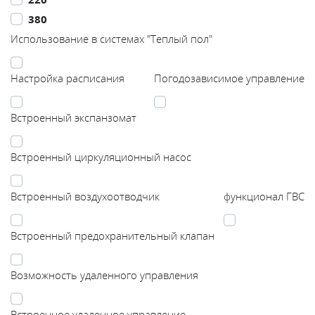
380
Каталог
Использование в системах "Теплый пол"
Сервис
Настройка расписания
Погодозависимое управление
Найти магазин
Встроенный экспанзомат
Найти
Встроенный циркуляционный насос
монтажника
Встроенный воздухоотводчик
функционал ГВС
Сотрудничество
Встроенный предохранительный клапан
Информация
Возможность удаленного управления
ЙТИ
Встроенное удаленное управление