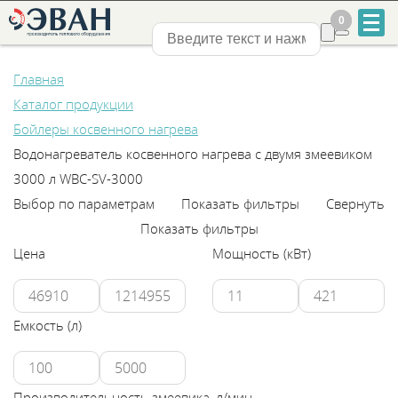
0
0
Нижний Новгород
Главная
Каталог продукции
Бойлеры косвенного нагрева
Водонагреватель косвенного нагрева с двумя змеевиком
3000 л WBС-SV-3000
+7
Выбор по параметрам
Показать фильтры
Свернуть
831
Показать фильтры
Цена
Мощность (кВт)
2-
888-
Емкость (л)
555
Производительность змеевика, л/мин