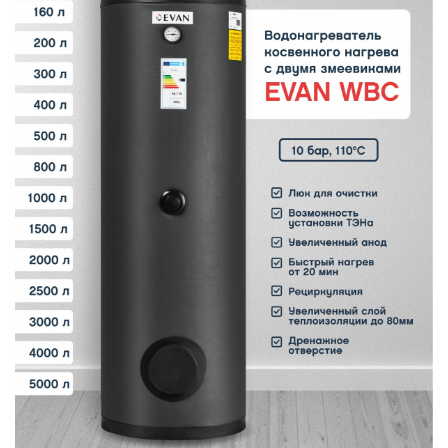
В
y
т