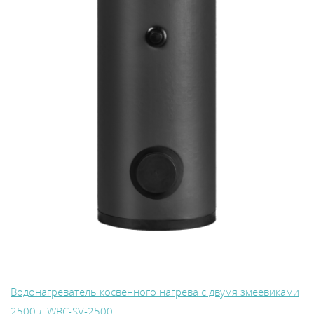
Водонагреватель косвенного нагрева с двумя змеевиками
2500 л WBС-SV-2500