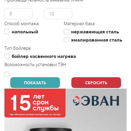
Каталог
Способ монтажа
Материал бака
Сервис
напольный
нержавеющая сталь
эмалированная сталь
Найти магазин
Тип бойлера
бойлер косвенного нагрева
Найти
Возоможность установки ТЭН
монтажника
Сотрудничество
Информация
ЙТИ