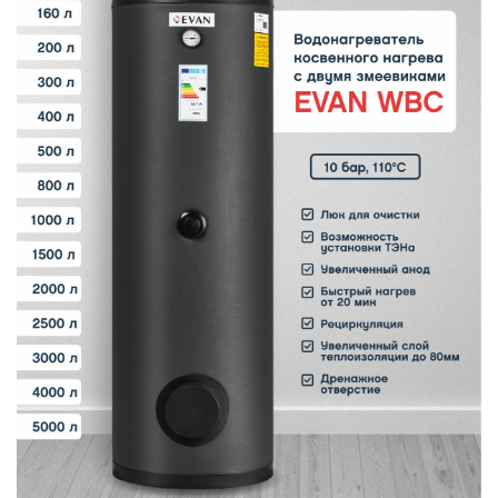
В
y
т