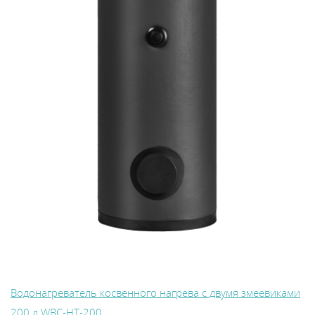
Водонагреватель косвенного нагрева с двумя змеевиками
200 л WBС-HT-200