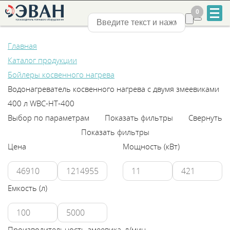
0
0
Нижний Новгород
Главная
Каталог продукции
Бойлеры косвенного нагрева
Водонагреватель косвенного нагрева с двумя змеевиками
400 л WBС-HT-400
+7
Выбор по параметрам
Показать фильтры
Свернуть
831
Показать фильтры
Цена
Мощность (кВт)
2-
888-
Емкость (л)
555
Производительность змеевика, л/мин