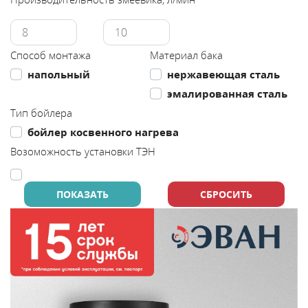
Каталог
Способ монтажа
Материал бака
Сервис
напольный
нержавеющая сталь
эмалированная сталь
Найти магазин
Тип бойлера
бойлер косвенного нагрева
Найти
Возоможность установки ТЭН
монтажника
Сотрудничество
Информация
ЙТИ