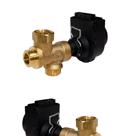
В
y
т