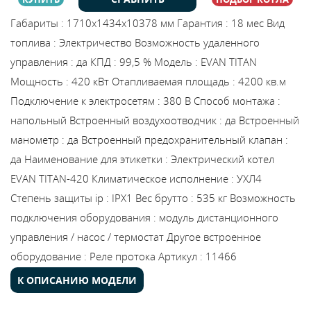
Габариты
:
1710х1434х10378 мм
Гарантия
:
18 мес
Вид
топлива
:
Электричество
Возможность удаленного
управления
:
да
КПД
:
99,5 %
Модель
:
EVAN TITAN
Мощность
:
420 кВт
Отапливаемая площадь
:
4200 кв.м
Подключение к электросетям
:
380 В
Способ монтажа
:
напольный
Встроенный воздухоотводчик
:
да
Встроенный
манометр
:
да
Встроенный предохранительный клапан
:
да
Наименование для этикетки
:
Электрический котел
EVAN TITAN-420
Климатическое исполнение
:
УХЛ4
Степень защиты ip
:
IPX1
Вес брутто
:
535 кг
Возможность
подключения оборудования
:
модуль дистанционного
управления / насос / термостат
Другое встроенное
оборудование
:
Реле протока
Артикул
:
11466
К ОПИСАНИЮ МОДЕЛИ