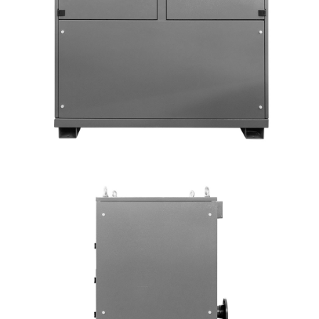
В
y
т