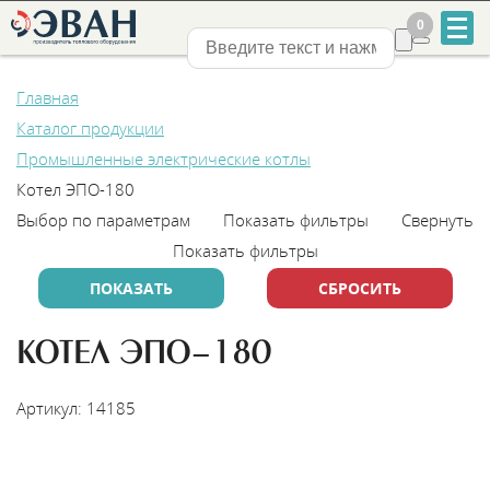
0
0
Нижний Новгород
Главная
Каталог продукции
Промышленные электрические котлы
Котел ЭПО-180
Выбор по параметрам
Показать фильтры
Свернуть
+7
Показать фильтры
831
2-
КОТЕЛ ЭПО-180
888-
Артикул: 14185
555
НАЙТИ МОНТАЖНИКА