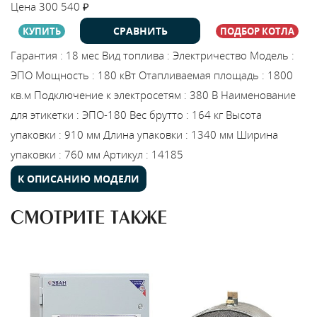
Цена
300 540
₽
Каталог
СРАВНИТЬ
КУПИТЬ
ПОДБОР КОТЛА
Гарантия
:
18 мес
Вид топлива
:
Электричество
Модель
:
Сервис
ЭПО
Мощность
:
180 кВт
Отапливаемая площадь
:
1800
кв.м
Подключение к электросетям
:
380 В
Наименование
Найти магазин
для этикетки
:
ЭПО-180
Вес брутто
:
164 кг
Высота
упаковки
:
910 мм
Длина упаковки
:
1340 мм
Ширина
Найти
упаковки
:
760 мм
Артикул
:
14185
монтажника
К ОПИСАНИЮ МОДЕЛИ
Сотрудничество
СМОТРИТЕ ТАКЖЕ
Информация
ЙТИ