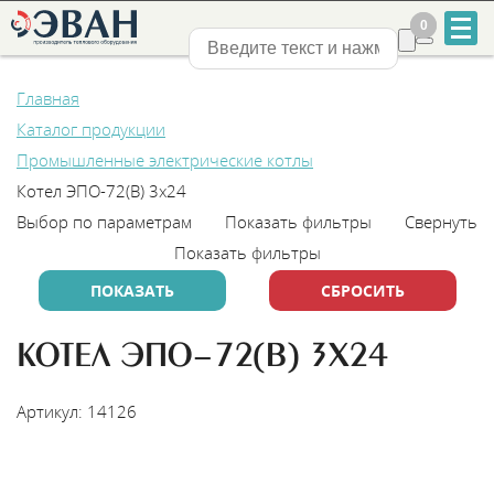
0
0
Нижний Новгород
Главная
Каталог продукции
Промышленные электрические котлы
Котел ЭПО-72(В) 3х24
Выбор по параметрам
Показать фильтры
Свернуть
+7
Показать фильтры
831
2-
КОТЕЛ ЭПО-72(В) 3Х24
888-
Артикул: 14126
555
НАЙТИ МОНТАЖНИКА