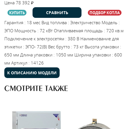
Цена
78 392
₽
Каталог
СРАВНИТЬ
КУПИТЬ
ПОДБОР КОТЛА
Гарантия
:
18 мес
Вид топлива
:
Электричество
Модель
:
Сервис
ЭПО
Мощность
:
72 кВт
Отапливаемая площадь
:
720 кв.м
Подключение к электросетям
:
380 В
Наименование для
Найти магазин
этикетки
:
ЭПО- 72(В)
Вес брутто
:
73 кг
Высота упаковки
:
650 мм
Длина упаковки
:
1050 мм
Ширина упаковки
:
600
Найти
мм
Артикул
:
14126
монтажника
К ОПИСАНИЮ МОДЕЛИ
Сотрудничество
СМОТРИТЕ ТАКЖЕ
Информация
ЙТИ