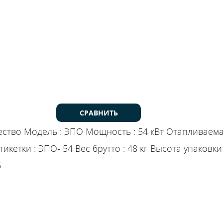
е электрические котлы
СРАВНИТЬ
ество
Модель
:
ЭПО
Мощность
:
54 кВт
Отапливаем
тикетки
:
ЭПО- 54
Вес брутто
:
48 кг
Высота упаковки
6