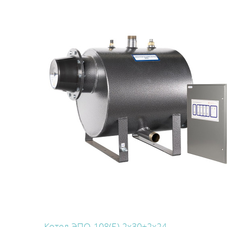
Котел ЭПО-108(Б) 2х30+2х24