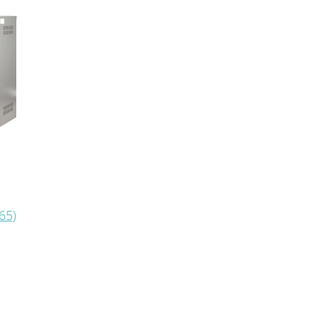
ляторы
65)
плением