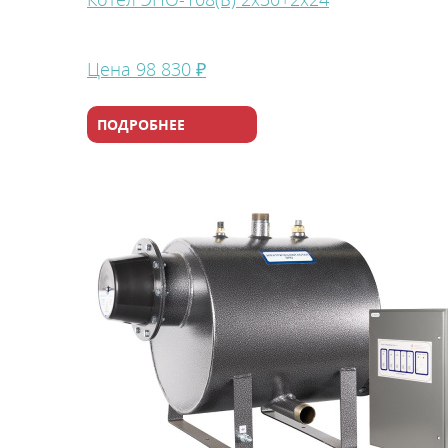
Связаться с техподдержкой
Сервисные центры
Цена
98 830 ₽
Гарантийный ремонт
Документация
ПОДРОБНЕЕ
Сервис
Подобрать запчасти для котла
Стать сервисным партнером
Регистрация котла
Проверить гарантию
Скачать каталог
История
Производство
Информация
Фото и Видео
Чертежи и BIM-модели