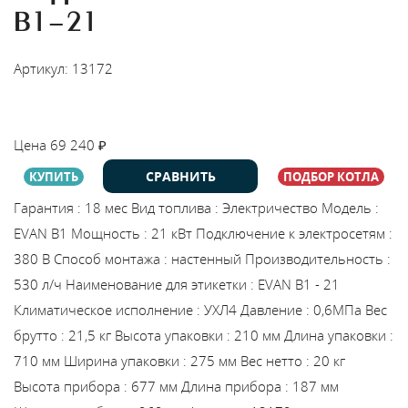
В1-21
Артикул: 13172
НАЙТИ МОНТАЖНИКА
Цена
69 240
₽
СРАВНИТЬ
КУПИТЬ
ПОДБОР КОТЛА
Гарантия
:
18 мес
Вид топлива
:
Электричество
Модель
:
EVAN В1
Мощность
:
21 кВт
Подключение к электросетям
:
380 В
Способ монтажа
:
настенный
Производительность
:
530 л/ч
Наименование для этикетки
:
EVAN В1 - 21
Климатическое исполнение
:
УХЛ4
Давление
:
0,6МПа
Вес
брутто
:
21,5 кг
Высота упаковки
:
210 мм
Длина упаковки
:
710 мм
Ширина упаковки
:
275 мм
Вес нетто
:
20 кг
Высота прибора
:
677 мм
Длина прибора
:
187 мм