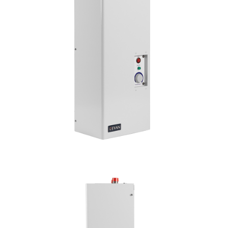
В
y
т