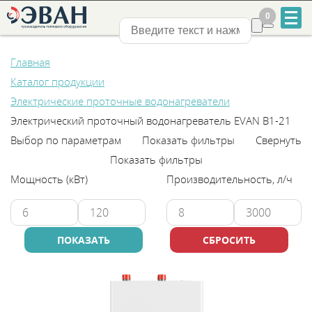
0
0
Нижний Новгород
Главная
Каталог продукции
Электрические проточные водонагреватели
Электрический проточный водонагреватель EVAN В1-21
Выбор по параметрам
Показать фильтры
Свернуть
+7
Показать фильтры
831
Мощность (кВт)
Производительность, л/ч
2-
888-
555