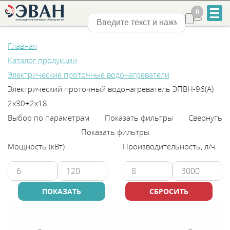
0
0
Нижний Новгород
Главная
Каталог продукции
Электрические проточные водонагреватели
Электрический проточный водонагреватель ЭПВН-96(А)
2х30+2х18
+7
Выбор по параметрам
Показать фильтры
Свернуть
831
Показать фильтры
Мощность (кВт)
Производительность, л/ч
2-
888-
555