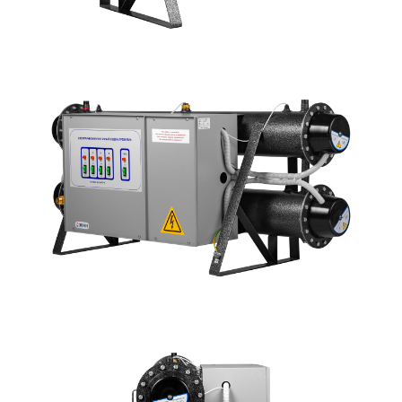
В
y
т