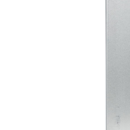
Связаться с техподдержкой
Сервисные центры
Гарантийный ремонт
Документация
Сервис
Подобрать запчасти для котла
Стать сервисным партнером
Регистрация котла
Проверить гарантию
Скачать каталог
История
Производство
Информация
Фото и Видео
Чертежи и BIM-модели