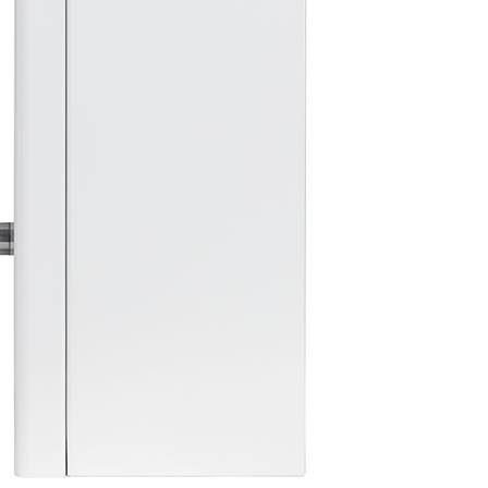
ляторы
плением