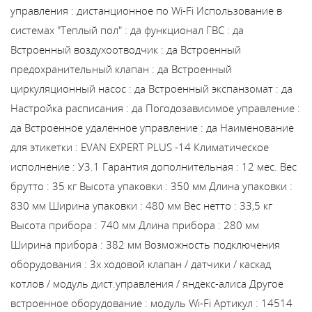
управления
:
дистанционное по Wi-Fi
Использование в
системах "Теплый пол"
:
да
функционал ГВС
:
да
Встроенный воздухоотводчик
:
да
Встроенный
предохранительный клапан
:
да
Встроенный
циркуляционный насос
:
да
Встроенный экспанзомат
:
да
Настройка расписания
:
да
Погодозависимое управление
:
да
Встроенное удаленное управление
:
да
Наименование
для этикетки
:
EVAN EXPERT PLUS -14
Климатическое
исполнение
:
У3.1
Гарантия дополнительная
:
12 мес.
Вес
брутто
:
35 кг
Высота упаковки
:
350 мм
Длина упаковки
:
830 мм
Ширина упаковки
:
480 мм
Вес нетто
:
33,5 кг
Высота прибора
:
740 мм
Длина прибора
:
280 мм
Ширина прибора
:
382 мм
Возможность подключения
оборудования
:
3х ходовой клапан / датчики / каскад
котлов / модуль дист.управления / яндекс-алиса
Другое
встроенное оборудование
:
модуль Wi-Fi
Артикул
:
14514