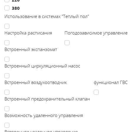
380
Каталог
Использование в системах "Теплый пол"
Сервис
Настройка расписания
Погодозависимое управление
Найти магазин
Встроенный экспанзомат
Найти
Встроенный циркуляционный насос
монтажника
Встроенный воздухоотводчик
функционал ГВС
Сотрудничество
Встроенный предохранительный клапан
Информация
Возможность удаленного управления
ЙТИ
Встроенное удаленное управление