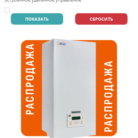
В
y
т