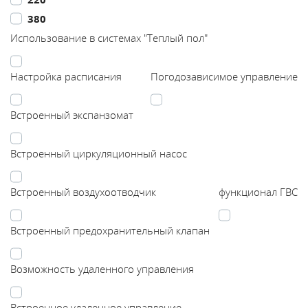
380
Каталог
Использование в системах "Теплый пол"
Сервис
Настройка расписания
Погодозависимое управление
Найти магазин
Встроенный экспанзомат
Найти
Встроенный циркуляционный насос
монтажника
Встроенный воздухоотводчик
функционал ГВС
Сотрудничество
Встроенный предохранительный клапан
Информация
Возможность удаленного управления
ЙТИ
Встроенное удаленное управление