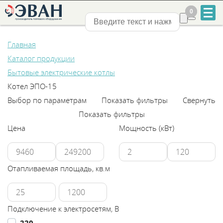
0
0
Нижний Новгород
Главная
Каталог продукции
Бытовые электрические котлы
Котел ЭПО-15
Выбор по параметрам
Показать фильтры
Свернуть
+7
Показать фильтры
831
Цена
Мощность (кВт)
2-
888-
Отапливаемая площадь, кв.м
555
Подключение к электросетям, В
220