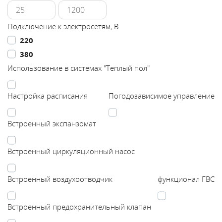
Каталог
Подключение к электросетям, В
220
Сервис
380
Использование в системах "Теплый пол"
Найти магазин
Настройка расписания
Погодозависимое управление
Найти
монтажника
Встроенный экспанзомат
Сотрудничество
Встроенный циркуляционный насос
Информация
Встроенный воздухоотводчик
функционал ГВС
ЙТИ
Встроенный предохранительный клапан