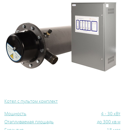
Котел с пультом комплект
Мощность
4 - 30 кВт
Отапливаемая площадь
до 300 кв.м
Гарантия
18 мес