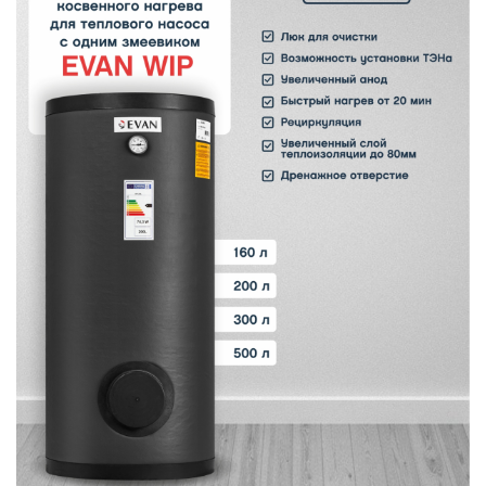
В
y
т