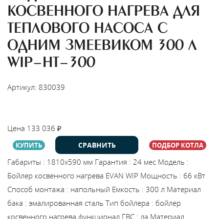
КОСВЕННОГО НАГРЕВА ДЛЯ
ТЕПЛОВОГО НАСОСА С
ОДНИМ ЗМЕЕВИКОМ 300 Л
WIP-HT-300
Артикул: 830039
НАЙТИ МОНТАЖНИКА
Цена
133 036
₽
СРАВНИТЬ
КУПИТЬ
ПОДБОР КОТЛА
Габариты
:
1810х590 мм
Гарантия
:
24 мес
Модель
:
Бойлер косвенного нагрева EVAN WIP
Мощность
:
66 кВт
Способ монтажа
:
напольный
Емкость
:
300 л
Материал
бака
:
эмалированная сталь
Тип бойлера
:
бойлер
косвенного нагрева
функционал ГВС
:
да
Материал