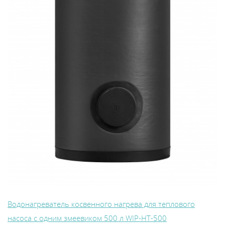
Водонагреватель косвенного нагрева для теплового
насоса с одним змеевиком 500 л WIP-HT-500