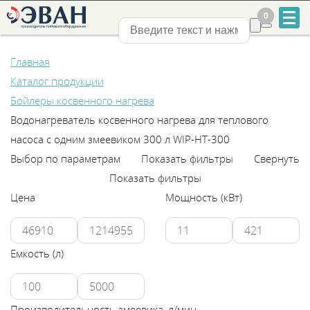
0
0
Нижний Новгород
Главная
Каталог продукции
Бойлеры косвенного нагрева
Водонагреватель косвенного нагрева для теплового
насоса с одним змеевиком 300 л WIP-HT-300
+7
Выбор по параметрам
Показать фильтры
Свернуть
831
Показать фильтры
Цена
Мощность (кВт)
2-
888-
Емкость (л)
555
Производительность змеевика, л/мин