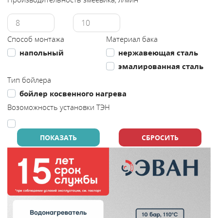
Каталог
Способ монтажа
Материал бака
Сервис
напольный
нержавеющая сталь
эмалированная сталь
Найти магазин
Тип бойлера
бойлер косвенного нагрева
Найти
Возоможность установки ТЭН
монтажника
Сотрудничество
Информация
ЙТИ