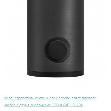
Водонагреватель косвенного нагрева для теплового
насоса с двумя змеевиками 200 л WIС-HT-200