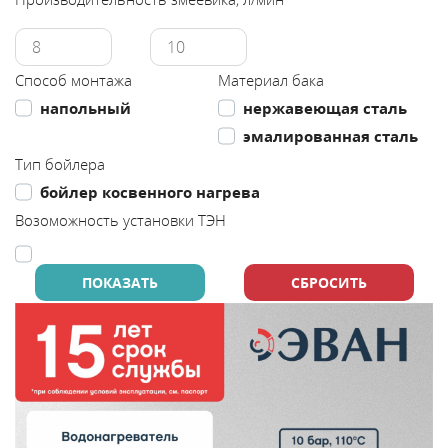
Каталог
Способ монтажа
Материал бака
Сервис
напольный
нержавеющая сталь
эмалированная сталь
Найти магазин
Тип бойлера
бойлер косвенного нагрева
Найти
Возоможность установки ТЭН
монтажника
Сотрудничество
Информация
ЙТИ