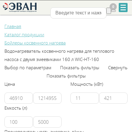
0
0
Нижний Новгород
Главная
Каталог продукции
Бойлеры косвенного нагрева
Водонагреватель косвенного нагрева для теплового
насоса с двумя змеевиками 160 л WIС-HT-160
+7
Выбор по параметрам
Показать фильтры
Свернуть
831
Показать фильтры
Цена
Мощность (кВт)
2-
888-
Емкость (л)
555
Производительность змеевика, л/мин