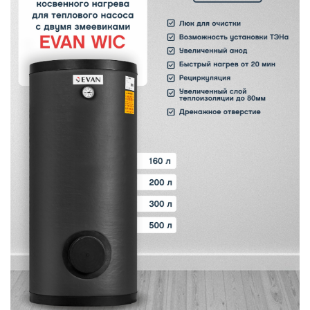
В
y
т