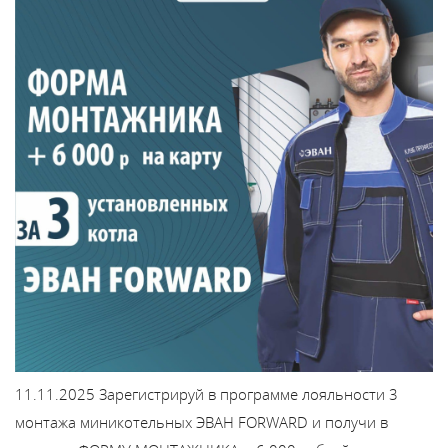
Каталог
Сервис
Найти магазин
Найти
монтажника
Сотрудничество
Информация
11.11.2025
Зарегистрируй в программе лояльности 3
ЙТИ
монтажа миникотельных ЭВАН FORWARD и получи в