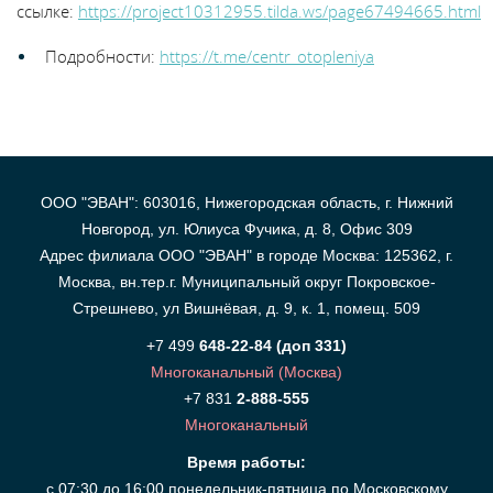
ссылке:
https://project10312955.tilda.ws/page67494665.html
Подробности:
https://t.me/centr_otopleniya
ООО "ЭВАН": 603016, Нижегородская область, г. Нижний
Новгород, ул. Юлиуса Фучика, д. 8, Офис 309
Адрес филиала ООО "ЭВАН" в городе Москва: 125362, г.
Москва, вн.тер.г. Муниципальный округ Покровское-
Стрешнево, ул Вишнёвая, д. 9, к. 1, помещ. 509
+7 499
648-22-84 (доп 331)
Многоканальный (Москва)
+7 831
2-888-555
Многоканальный
Время работы:
с 07:30 до 16:00 понедельник-пятница по Московскому