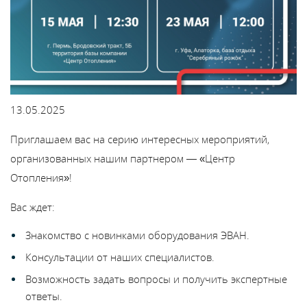
Каталог
Сервис
Найти магазин
13.05.2025
Приглашаем вас на серию интересных мероприятий,
Найти
организованных нашим партнером — «Центр
монтажника
Отопления»!
Сотрудничество
Вас ждет:
Знакомство с новинками оборудования ЭВАН.
Информация
Консультации от наших специалистов.
Возможность задать вопросы и получить экспертные
ЙТИ
ответы.