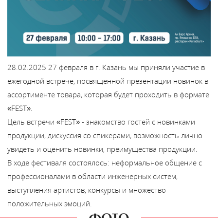
Каталог
Сервис
28.02.2025
27 февраля в г. Казань мы приняли участие в
Найти магазин
ежегодной встрече, посвященной презентации новинок в
ассортименте товара, которая будет проходить в формате
Найти
«FEST».
монтажника
Цель встречи «FEST» - знакомство гостей с новинками
продукции, дискуссия со спикерами, возможность лично
Сотрудничество
увидеть и оценить новинки, преимущества продукции.
В ходе фестиваля состоялось: неформальное общение с
Информация
профессионалами в области инженерных систем,
выступления артистов, конкурсы и множество
ЙТИ
положительных эмоций.