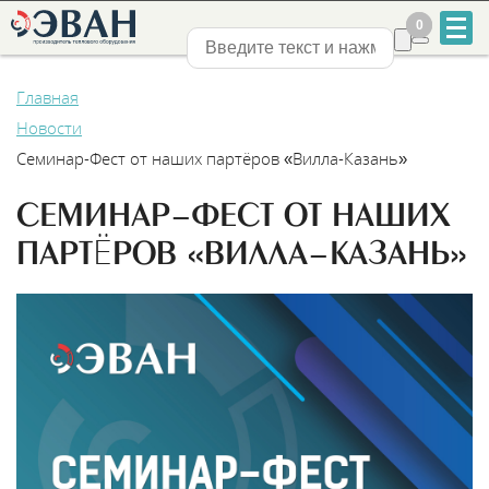
0
0
Нижний Новгород
Главная
Новости
Семинар-Фест от наших партёров «Вилла-Казань»
СЕМИНАР-ФЕСТ ОТ НАШИХ
+7
ПАРТЁРОВ «ВИЛЛА-КАЗАНЬ»
831
2-
888-
555