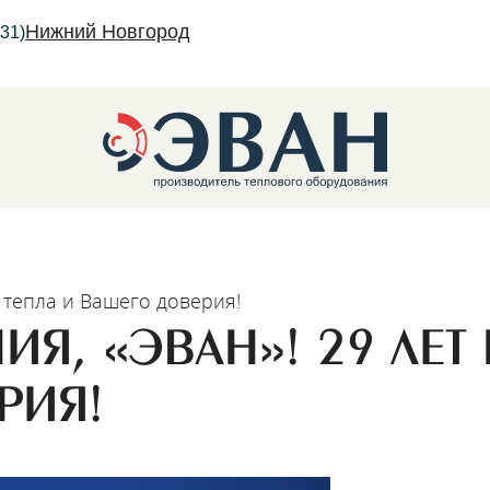
Нижний Новгород
31)
 тепла и Вашего доверия!
трические котлы
Я, «ЭВАН»! 29 ЛЕТ
РИЯ!