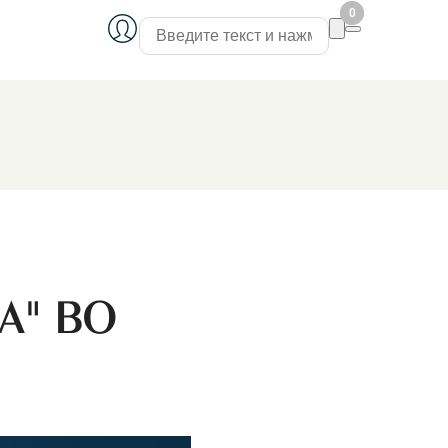
0
0
А" ВО