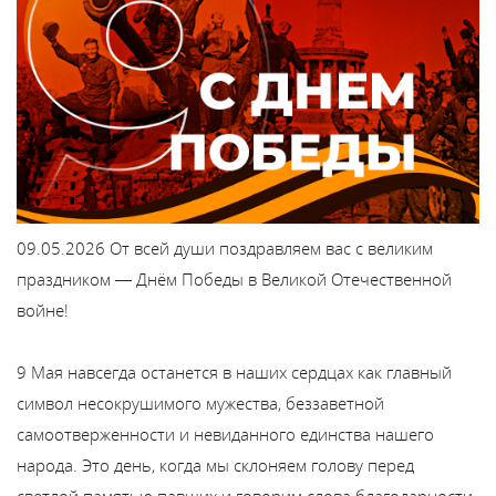
Каталог
Сервис
Найти магазин
Найти
09.05.2026
От всей души поздравляем вас с великим
монтажника
праздником — Днём Победы в Великой Отечественной
войне!
Сотрудничество
9 Мая навсегда останется в наших сердцах как главный
Информация
символ несокрушимого мужества, беззаветной
самоотверженности и невиданного единства нашего
ЙТИ
народа. Это день, когда мы склоняем голову перед
светлой памятью павших и говорим слова благодарности