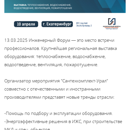
Каталог
Сервис
13.03.2025
Инженерный Форум — это место встречи
Найти магазин
профессионалов. Крупнейшая региональная выставка
оборудования: теплоснабжение, водоснабжение,
Найти
водоотведение, вентиляция, пожаротушение.
монтажника
Организатор мероприятия "Сантехкомплект-Урал"
Сотрудничество
совместно с отечественными и иностранными
производителями представят новые тренды отрасли:
Информация
-Помощь по подбору и эксплуатации оборудования.
ЙТИ
-Энергоэффективные решения в ИЖС, при строительстве
МКД и спец. объектов.