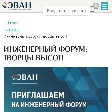
0
0
Нижний Новгород
Главная
Новости
Инженерный форум: Творцы высот!
ИНЖЕНЕРНЫЙ ФОРУМ:
+7
ТВОРЦЫ ВЫСОТ!
831
2-
888-
555