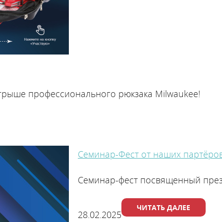
грыше профессионального рюкзака Milwaukee!
Семинар-Фест от наших партёро
Семинар-фест посвященный през
Бойлеры косвенного нагрева
ЧИТАТЬ ДАЛЕЕ
28.02.2025