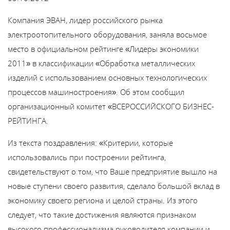
Каталог
Компания ЭВАН, лидер российского рынка
электроотопительного оборудования, заняла восьмое
Сервис
место в официальном рейтинге «Лидеры экономики
2011» в классификации «Обработка металлических
Найти магазин
изделий с использованием основных технологических
процессов машиностроения». Об этом сообщил
организационный комитет «ВСЕРОССИЙСКОГО БИЗНЕС-
Найти
РЕЙТИНГА.
монтажника
Из текста поздравления: «Критерии, которые
Сотрудничество
использовались при построении рейтинга,
свидетельствуют о том, что Ваше предприятие вышло на
Информация
новые ступени своего развития, сделало большой вклад в
экономику своего региона и целой страны. Из этого
ЙТИ
следует, что такие достижения являются признаком
высокого профессионализма руководителя компании и