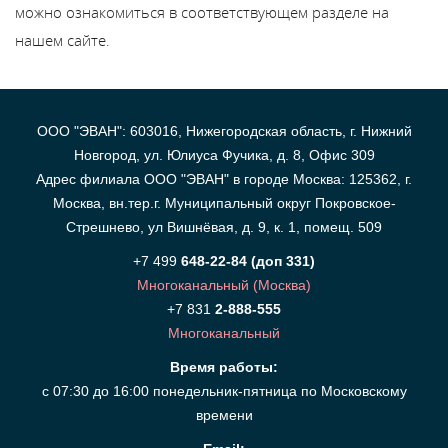
можно ознакомиться в соответствующем разделе на
Каталог
нашем сайте.
Сервис
ООО "ЭВАН": 603016, Нижегородская область, г. Нижний
Найти магазин
Новгород, ул. Юлиуса Фучика, д. 8, Офис 309
Адрес филиала ООО "ЭВАН" в городе Москва: 125362, г.
Москва, вн.тер.г. Муниципальный округ Покровское-
Найти
Стрешнево, ул Вишнёвая, д. 9, к. 1, помещ. 509
монтажника
+7 499
648-22-84 (доп 331)
Многоканальный (Москва)
Сотрудничество
+7 831
2-888-555
Многоканальный
Информация
Время работы:
с 07:30 до 16:00 понедельник-пятница по Московскому
ЙТИ
времени