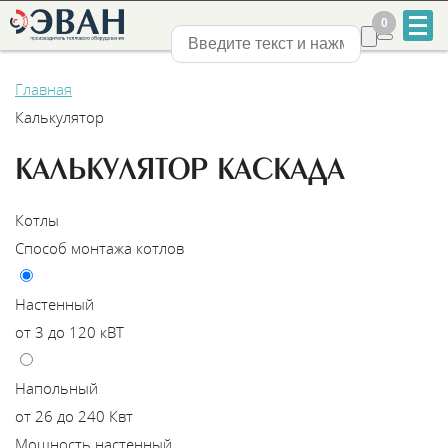
0
0
Нижний Новгород
Главная
Калькулятор
КАЛЬКУЛЯТОР КАСКАДА
+7
Котлы
831
Способ монтажа котлов
2-
Настенный
888-
от 3 до 120 кВТ
555
Напольный
от 26 до 240 Квт
Мощность настенный