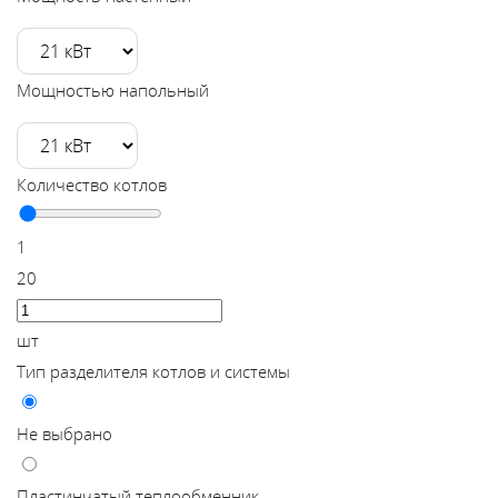
Каталог
Мощностью напольный
Сервис
Найти магазин
Количество котлов
Найти
1
монтажника
20
Сотрудничество
шт
Тип разделителя котлов и системы
Информация
Не выбрано
ЙТИ
Пластинчатый теплообменник