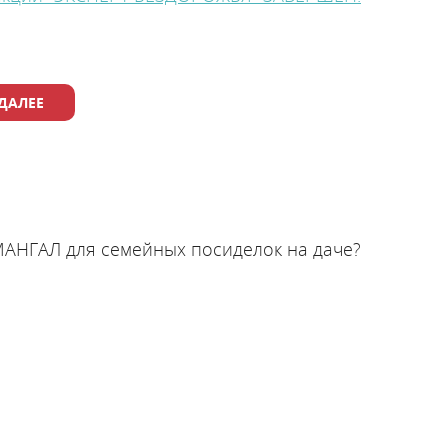
Стать партнером
ДАЛЕЕ
Сотрудничество
Стать сервисным партнером
Обучающие семинары
МАНГАЛ для семейных посиделок на даче?