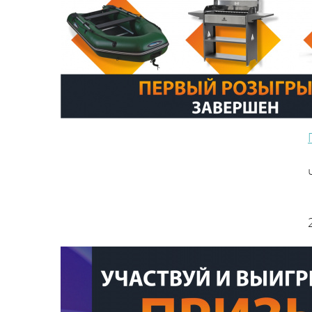
Связаться с техподдержкой
Сервисные центры
Гарантийный ремонт
Документация
Сервис
Подобрать запчасти для котла
Стать сервисным партнером
Регистрация котла
Проверить гарантию
Скачать каталог
История
Производство
Информация
Фото и Видео
Чертежи и BIM-модели