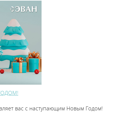
ляторы
ГОДОМ!
плением
вляет вас с наступающим Новым Годом!