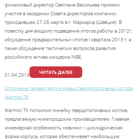
финансовый директор Светлана Васильева приняли
Каталог
участие в заседании Совета директоров компании,
проходившем 27-28 марта в г. Маркарид (Швеция). В
Сервис
повестку дня входило подведение итогов работы в 2012г,
обсуждение предварительных итогов I квартала 2013 г. а
Найти магазин
также обсуждение тактических вопросов развития
российского актива концерна NIBE.
Найти
ЧИТАТЬ ДАЛЕЕ
монтажника
01.04.2013
Отгружена первая партия новых твердотопливных котлов
Сотрудничество
Warmos-TК
Warmos TК пополнил линейку твердотопливных котлов,
Информация
предлагаемую нижегородским производителем. Главная
ЙТИ
инженерная особенность новинки – цилиндрическая
форма корпуса, которая обеспечивает наибольшую