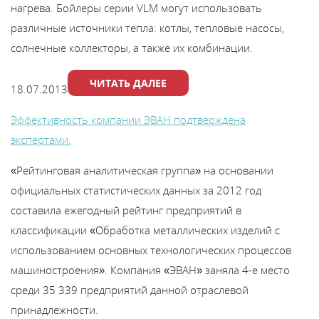
нагрева. Бойлеры серии VLM могут использовать
Каталог
различные источники тепла: котлы, тепловые насосы,
солнечные коллекторы, а также их комбинации.
Сервис
ЧИТАТЬ ДАЛЕЕ
18.07.2013
Найти магазин
Эффективность компании ЭВАН подтверждена
экспертами.
Найти
монтажника
«Рейтинговая аналитическая группа» на основании
официальных статистических данных за 2012 год
составила ежегодный рейтинг предприятий в
Сотрудничество
классификации «Обработка металлических изделий с
использованием основных технологических процессов
Информация
машиностроения». Компания «ЭВАН» заняла 4-е место
среди 35 339 предприятий данной отраслевой
ЙТИ
принадлежности.