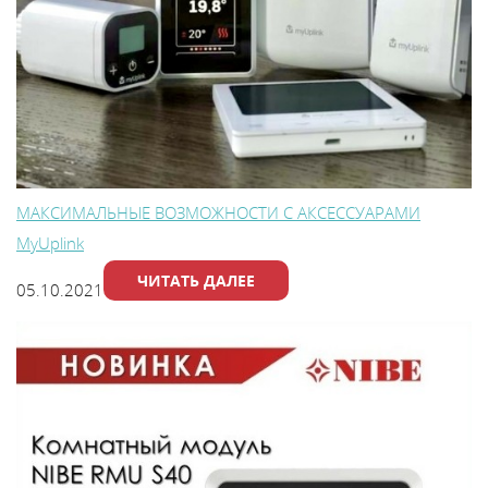
Каталог
Сервис
Найти магазин
МАКСИМАЛЬНЫЕ ВОЗМОЖНОСТИ С АКСЕССУАРАМИ
Найти
MyUplink
монтажника
ЧИТАТЬ ДАЛЕЕ
05.10.2021
Сотрудничество
Информация
ЙТИ