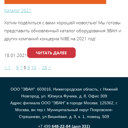
Каталог 2021
Хотим поделиться с вами хорошей новостью! Мы готовы
представить обновленный каталог оборудования ЭВАН и
других компаний концерна NIBE на 2021 год!
ЧИТАТЬ ДАЛЕЕ
18.01.2021
<
1
...
6
7
8
9
10
...
28
>
ООО "ЭВАН": 603016, Нижегородская область, г. Нижний
Новгород, ул. Юлиуса Фучика, д. 8, Офис 309
Адрес филиала ООО "ЭВАН" в городе Москва: 125362, г.
Москва, вн.тер.г. Муниципальный округ Покровское-
Стрешнево, ул Вишнёвая, д. 9, к. 1, помещ. 509
+7 499
648-22-84 (доп 331)