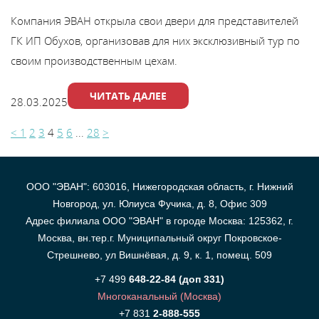
Компания ЭВАН открыла свои двери для представителей
ГК ИП Обухов, организовав для них эксклюзивный тур по
своим производственным цехам.
ЧИТАТЬ ДАЛЕЕ
28.03.2025
<
1
2
3
4
5
6
...
28
>
ООО "ЭВАН": 603016, Нижегородская область, г. Нижний
Новгород, ул. Юлиуса Фучика, д. 8, Офис 309
Адрес филиала ООО "ЭВАН" в городе Москва: 125362, г.
Москва, вн.тер.г. Муниципальный округ Покровское-
Стрешнево, ул Вишнёвая, д. 9, к. 1, помещ. 509
+7 499
648-22-84 (доп 331)
Многоканальный (Москва)
+7 831
2-888-555