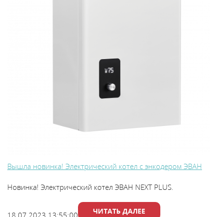
Каталог
Сервис
Найти магазин
Найти
монтажника
Сотрудничество
Вышла новинка! Электрический котел с энкодером ЭВАН
Информация
Новинка! Электрический котел ЭВАН NEXT PLUS.
ЙТИ
ЧИТАТЬ ДАЛЕЕ
18.07.2023 13:55:00