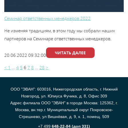
Семинар ответственных менеджеров 2022
Не изменяя традициям, в этом году мы собрали наших
партнеров на Семинаре ответственных менеджеров.
ЧИТАТЬ ДАЛЕЕ
20.06.2022 09:32:00
<
1
...
4
5
6
7
8
...
28
>
ООО "ЭВАН": 603016, Нижегородская область, г. Нижний
Новгород, ул. Юлиуса Фучика, д. 8, Офис 309
Адрес филиала ООО "ЭВАН" в городе Москва: 125362, г.
Москва, вн.тер.г. Муниципальный округ Покровское-
Стрешнево, ул Вишнёвая, д. 9, к. 1, помещ. 509
+7 499
648-22-84 (доп 331)