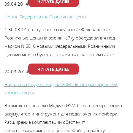
ЧИТАТЬ ДАЛЕЕ
09.04.2014
Каталог
Новые Федеральные Розничные Цены
Сервис
С 30.03.14 г. вступают в силу новые Федеральные
Розничные Цены на всю линейку оборудования под
Найти магазин
маркой NIBE. С новыми Федеральными Розничными
Ценами можно будет ознакомиться на нашем сайте.
Найти
ЧИТАТЬ ДАЛЕЕ
монтажника
24.03.2014
Начались отгрузки модуля GSM-Climate расширенной
Сотрудничество
комплектации.
В комплект поставки Модуля GSM-Climate теперь входят
Информация
аккумулятор и инструмент для подключения прибора.
ЙТИ
Расширение комплектации обеспечит
энергонезависимость и бесперебойную работу