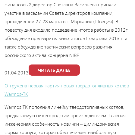
финансовый директор Светлана Васильева приняли
Каталог
участие в заседании Совета директоров компании,
проходившем 27-28 марта в г. Маркарид (Швеция). В
Сервис
повестку дня входило подведение итогов работы в 2012г,
обсуждение предварительных итогов I квартала 2013 г. а
Найти магазин
также обсуждение тактических вопросов развития
российского актива концерна NIBE.
Найти
ЧИТАТЬ ДАЛЕЕ
монтажника
01.04.2013
Отгружена первая партия новых твердотопливных котлов
Сотрудничество
Warmos-TК
Warmos TК пополнил линейку твердотопливных котлов,
Информация
предлагаемую нижегородским производителем. Главная
ЙТИ
инженерная особенность новинки – цилиндрическая
форма корпуса, которая обеспечивает наибольшую